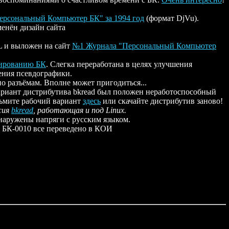
рсональный Компьютер БК" за 1994 год
(формат DjVu).
менён дизайн сайта
 и выложен на сайт
№1 Журнала "Персональный Компьютер
мированию БК
. Слегка переработана в целях улучшения
ения псевдографики.
о разъёмам. Вполне может пригодиться...
ариант дистрибутива bkread был положен неработоспособный
зьмите рабочий вариант
здесь
или скачайте дистрибутив заново!
сия
bkread
, работающая и под Linux.
бнаружены напряги с русским языком.
 БК-0010 все переведено в КОИ