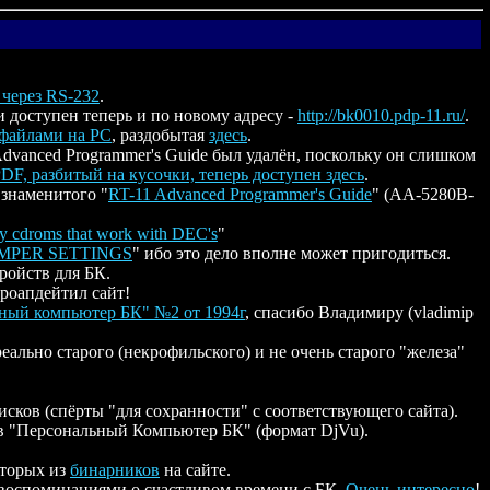
через RS-232
.
 и доступен теперь и по новому адресу -
http://bk0010.pdp-11.ru/
.
 файлами на PC
, раздобытая
здесь
.
dvanced Programmer's Guide был удалён, поскольку он слишком
DF, разбитый на кусочки, теперь доступен здесь
.
 знаменитого "
RT-11 Advanced Programmer's Guide
" (AA-5280B-
rty cdroms that work with DEC's
"
MPER SETTINGS
" ибо это дело вполне может пригодиться.
ройств для БК.
роапдейтил сайт!
ный компьютер БК" №2 от 1994г
, спасибо Владимиру (vladimip
еально старого (некрофильского) и не очень старого "железа"
исков (спёрты "для сохранности" с соответствующего сайта).
 "Персональный Компьютер БК" (формат DjVu).
оторых из
бинарников
на сайте.
о воспоминаниями о счастливом времени с БК.
Очень интересно
!