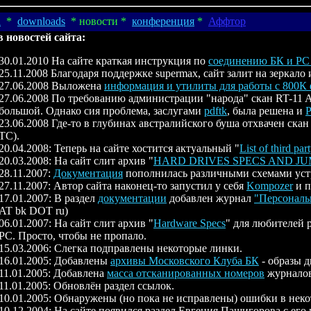
d
*
downloads
* новости *
конференция
*
Аффтор
 новостей сайта:
30.01.2010 На сайте краткая инструкция по
соединению БК и PC 
25.11.2008 Благодаря поддержке supermax, сайт залит на зеркало
27.06.2008 Выложена
информация и утилиты для работы с 800К
27.06.2008 По требованию администрации "народа" скан RT-11 A
большой. Однако сия проблема, заслугами
pdftk
, была решена и
P
23.06.2008 Где-то в глубинах австралийского буша отхвачен скан
TC).
20.04.2008: Теперь на сайте хостится актуальный "
List of third pa
20.03.2008: На сайт слит архив "
HARD DRIVES SPECS AND JU
28.11.2007:
Документация
пополнилась различными схемами уст
27.11.2007: Автор сайта наконец-то запустил у себя
Kompozer
и п
17.01.2007: В раздел
документации
добавлен журнал
"Персональ
AT bk DOT ru)
06.01.2007: На сайт слит архив "
Hardware Specs
" для любителей р
PC. Просто, чтобы не пропало.
15.03.2006: Слегка подправлены некоторые линки.
16.01.2005: Добавлены
архивы Московского Клуба БК
- образы д
11.01.2005: Добавлена
масса отсканированных номеров
журналов
11.01.2005: Обновлён раздел ссылок.
10.01.2005: Обнаружены (но пока не исправлены) ошибки в нек
10.12.2004: На сайте появился раздел Евгения Пашигорова с ег