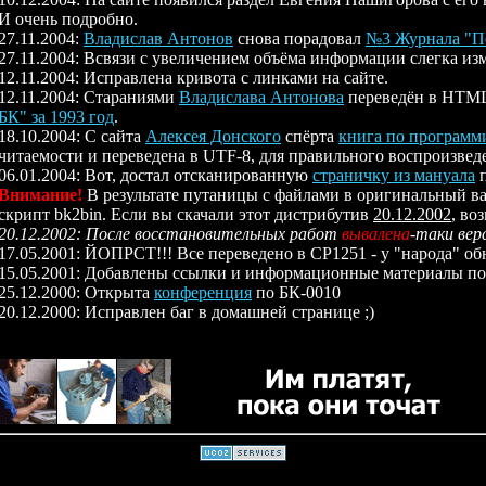
И очень подробно.
27.11.2004:
Владислав Антонов
снова порадовал
№3 Журнала "Пе
27.11.2004: Всвязи с увеличением объёма информации слегка из
12.11.2004: Исправлена кривота с линками на сайте.
12.11.2004: Стараниями
Владислава Антонова
переведён в HTML
БК" за 1993 год
.
18.10.2004: С сайта
Алексея Донского
спёрта
книга по програм
читаемости и переведена в UTF-8, для правильного воспроизвед
06.01.2004: Вот, достал отсканированную
страничку из мануала
п
Внимание!
В результате путаницы с файлами в оригинальный в
скрипт bk2bin. Если вы скачали этот дистрибутив
20.12.2002
, во
20.12.2002: После восстановительных работ
вывалена
-таки вер
17.05.2001: ЙОПРСТ!!! Все переведено в CP1251 - у "народа" о
15.05.2001: Добавлены ссылки и информационные материалы по
25.12.2000: Открыта
конференция
по БК-0010
20.12.2000: Исправлен баг в домашней странице ;)