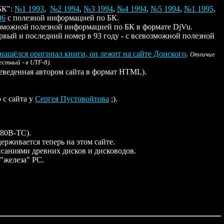
БК":
№1 1993
,
№2 1994
,
№3 1994
,
№4 1994
,
№5 1994
,
№1 1995
,
96
c полезной информацией по БК.
зможной полезной информацией по БК в формате DjVu.
ервый и последний номер в 93 году - c всевозможной полезной
нашёлся оригинал книги, он лежит на сайте Донского
.
Отличие
стный - в UTF-8).
реведенная автором сайта в формат HTML).
 с сайта у
Сергея Пустовойтова
;).
280B-TC).
держивается теперь на этом сайте.
исаниями древних дисков и дисководов.
"железа" PC.