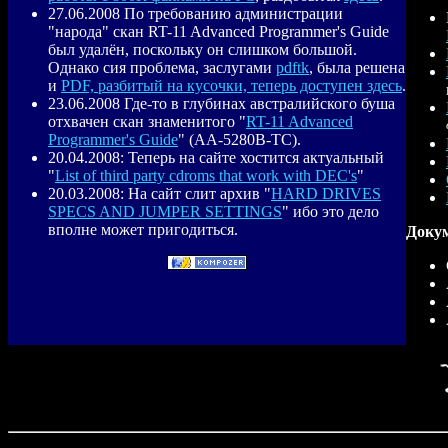
27.06.2008 По требованию администрации
"народа" скан RT-11 Advanced Programmer's Guide
был удалён, поскольку он слишком большой.
Однако сия проблема, заслугами
pdftk
, была решена
и
PDF, разбитый на кусочки, теперь доступен здесь
.
23.06.2008 Где-то в глубинах австралийского буша
отхвачен скан знаменитого "
RT-11 Advanced
Programmer's Guide
" (AA-5280B-TC).
20.04.2008: Теперь на сайте хостится актуальный
"
List of third party cdroms that work with DEC's
"
20.03.2008: На сайт слит архив "
HARD DRIVES
SPECS AND JUMPER SETTINGS
" ибо это дело
вполне может пригодиться.
Доку