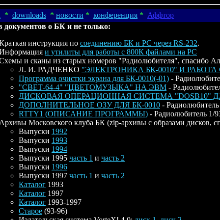
d
*
downloads
*
новости
*
конференция
*
Аффтор
 документов о БК и не только:
Краткая инструкция по
соединению БК и PC через RS-232
.
Информация
и утилиты для работы с 800К файлами на PC
Схемы и сканы из старых номеров "Радиолюбителя", спасибо Ал
Л. И. РАДЧЕНКО
"ЭЛЕКТРОНИКА БК-0010" И РАБО
Программа очистки экрана для БК-0010(-01)
- Радиолюбител
"СВЕТ-64-4" "ЦВЕТОМУЗЫКА" НА ЭВМ
- Радиолюбитель
ДИСКОВАЯ ОПЕРАЦИОННАЯ СИСТЕМА "DOSB10" ДЛЯ 
ДОПОЛНИТЕЛЬНОЕ ОЗУ ДЛЯ БК-0010
- Радиолюбитель 1
RTTY1 (ОПИСАНИЕ ПРОГРАММЫ)
- Радиолюбитель 1/93
Архивы Московского клуба БК (zip-архивы с образами дисков, 
Выпуски
1992
Выпуски
1993
Выпуски
1994
Выпуски 1995
часть 1
и
часть 2
Выпуски
1996
Выпуски 1997
часть 1
и
часть 2
Каталог
1993
Каталог
1997
Каталог
1993-1997
Старое
(93-96)
Издательская система VorteX! 4.0:
диск 1
,
диск 2